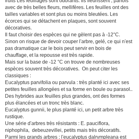
fruits Les feuillages sont odorants. Ils fleurissent , parfois
avec de très belles fleurs, mellifères. Les feuilles ont des
tailles variables et sont plus ou moins bleutées. Les
écorces qui se détachent en plaques, sont souvent
décoratives.
Il faut choisir des espèces qui ne gèlent pas à -12°C.
Sinon on risque de devoir couper l'arbre, gelé, ce qui n'est
pas dramatique car le bois peut servir en bois de
chauffage, et la repousse est très rapide.
Mais sur la base de -12 °C on trouve de nombreuses
espèces souvent très décoratives. On peut citer les
classiques :
Eucalyptus parvifolia ou parvula : très planté ici avec ses
petites feuilles allongées et sa forme en boule ou parasol..
Des hybrides aux feuilles plus grandes, ont des formes
plus élancées et un tronc très blanc.
Eucalyptus gunnii, le plus planté ici, un petit arbre très
rustique.
Une série d'arbres très résistants : E. pauciflora,
niphophila, debeuzevillei, petits mais très décoratifs.
Parmi les grands arbres : l'eucalyptus dalrympleana est