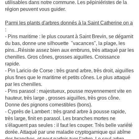
utilisables dans notre commune. Les pépiniéristes de la
région peuvent vous guider.
Parmi les plants d'arbres donnés à la Saint Catherine on a
:
- Pins maritime : le plus courant à Saint Brevin, se dégarnit
du bas, donne une silhouette "vacances", la plage, les
pins...Résiste assez bien aux embruns, très attaqué par les
chenilles. Gros cônes, grosses aiguilles. Croissance
rapide.
- Pin Laricio de Corse : très grand arbre, très droit, aiguilles
plus fines que le maritime et petits cônes. Le plus attaqué
par les chenilles.
- Pins parasol : majestueux, pousse moyennement vite en
hauteur, très large , grosses aiguilles, très gros cône.
Donne des pignons comestibles (bons).
- Cyprès de Lambert : très grand arbre à pousse rapide,
très large, finit en parasol. Les branches mortes ne
s'élaguent pas seules : il faut les couper. Très belle variété
dorée. Attaqué par une maladie cryptogamique qui abîme
des branches et peut parfois tuer l'arbre. Le seul arbre