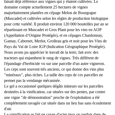
faisait déjà référence aux vignes qui y étaient cultivées. Le
domaine compte actuellement 25 hectares de vignes
majoritairement plantées en cépage Melon de Bourgogne
(Muscadet) et cultivées selon les règles de production biologique
pour cette variété. Il produit environ 120 000 bouteilles par an se
répartissant en Muscadet et Gros Plant pour les vins en AOP
(Appellation d’Origine Protégée), et en cépages Chardonnay,
Gamay, Cabernet, Merlot, Grolleau gris et noir pour les Vins de
Pays du Val de Loire IGP (Indication Géographique Protégée).
Nous avons pu apprécier le travail de la terre, fait avec des
tracteurs qui enjambent le rang de vignes. Très différent de
l'épandage d'herbicide vu sur une parcelle d'un autre vigneron.
Les ceps sont souvent très anciens, ce qui donne des vins plus
"minéraux", plus riches. La taille des ceps de ces parcelles ne
permet pas la vendange mécanisée.
Le gel a occasionné quelques dégâts mineurs sur les parcelles
destinées à la vinification, car situées sur des pentes, par contre
une vigne "de démonstration" proche de l'exploitation a été
complètement ravagée car située dans un lieu bas sans écoulement
d'air.
La vignification se fait en cuves d'acier inox ou parfois dans de