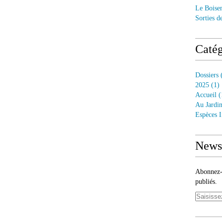
Le Boise
Sorties d
Catég
Dossiers
(
2025
(1)
Accueil
(
Au Jardi
Espèces I
Newsl
Abonnez-v
publiés.