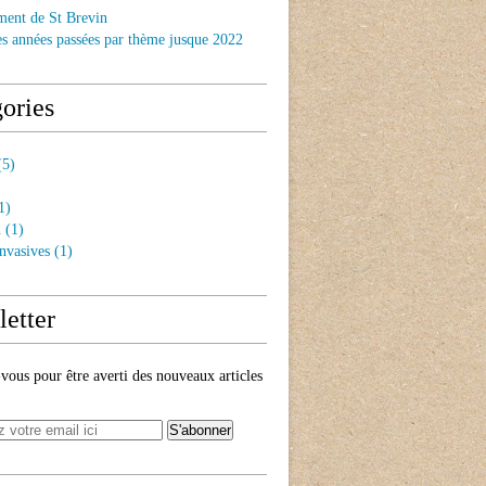
ment de St Brevin
es années passées par thème jusque 2022
ories
5)
1)
n
(1)
nvasives
(1)
etter
ous pour être averti des nouveaux articles